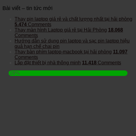
Bài viết – tin tức mới
Thay pin laptop giá rẻ và chất lượng nhất tại hải phòng
5.474
Comments
Thay màn hình Laptop giá rẻ tại Hải Phòng
18.068
Comments
Hướng dẫn sử dụng pin laptop và sạc pin laptop hiệu
quả hạn chế chai pin
Thay bàn phím laptop-macbook tại hải phòng
11.097
Comments
Lắp đặt thiết bị nhà thông minh
11.418
Comments
-28%