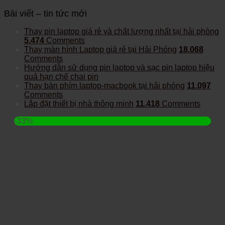
Bài viết – tin tức mới
Thay pin laptop giá rẻ và chất lượng nhất tại hải phòng
5.474
Comments
Thay màn hình Laptop giá rẻ tại Hải Phòng
18.068
Comments
Hướng dẫn sử dụng pin laptop và sạc pin laptop hiệu
quả hạn chế chai pin
Thay bàn phím laptop-macbook tại hải phòng
11.097
Comments
Lắp đặt thiết bị nhà thông minh
11.418
Comments
-33%