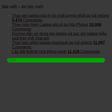
Bài viết – tin tức mới
Thay pin laptop giá rẻ và chất lượng nhất tại hải phòng
5.474
Comments
Thay màn hình Laptop giá rẻ tại Hải Phòng
18.068
Comments
Hướng dẫn sử dụng pin laptop và sạc pin laptop hiệu
quả hạn chế chai pin
Thay bàn phím laptop-macbook tại hải phòng
11.097
Comments
Lắp đặt thiết bị nhà thông minh
11.418
Comments
-15%